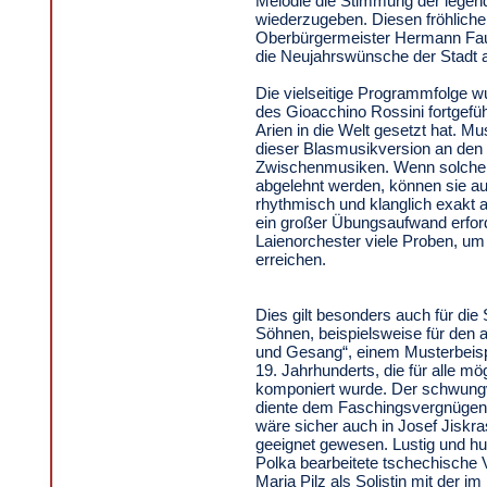
Melodie die Stimmung der lege
wiederzugeben. Diesen fröhlich
Oberbürgermeister Hermann Faul
die Neujahrswünsche der Stadt
Die vielseitige Programmfolge w
des Gioacchino Rossini fortgeführ
Arien in die Welt gesetzt hat. M
dieser Blasmusikversion an den
Zwischenmusiken. Wenn solche B
abgelehnt werden, können sie au
rhythmisch und klanglich exakt 
ein großer Übungsaufwand erford
Laienorchester viele Proben, u
erreichen.
Dies gilt besonders auch für di
Söhnen, beispielsweise für den 
und Gesang“, einem Musterbeisp
19. Jahrhunderts, die für alle m
komponiert wurde. Der schwung
diente dem Faschingsvergnügen
wäre sicher auch in Josef Jiskr
geeignet gewesen. Lustig und hu
Polka bearbeitete tschechische 
Maria Pilz als Solistin mit der 