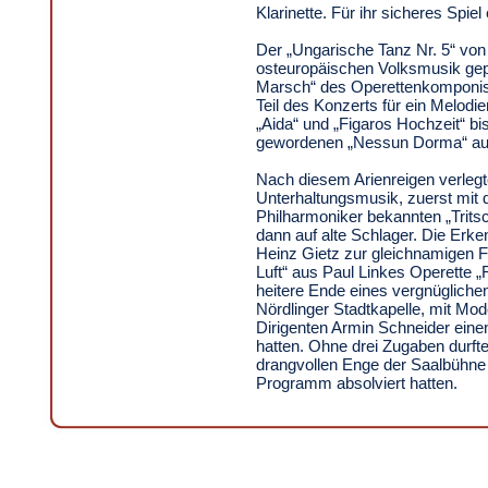
Klarinette. Für ihr sicheres Spiel 
Der „Ungarische Tanz Nr. 5“ vo
osteuropäischen Volksmusik gep
Marsch“ des Operettenkomponist
Teil des Konzerts für ein Melod
„Aida“ und „Figaros Hochzeit“ b
gewordenen „Nessun Dorma“ aus
Nach diesem Arienreigen verlegte
Unterhaltungsmusik, zuerst mit
Philharmoniker bekannten „Trits
dann auf alte Schlager. Die Erke
Heinz Gietz zur gleichnamigen F
Luft“ aus Paul Linkes Operette 
heitere Ende eines vergnügliche
Nördlinger Stadtkapelle, mit Mo
Dirigenten Armin Schneider einen
hatten. Ohne drei Zugaben durfte
drangvollen Enge der Saalbühne 
Programm absolviert hatten.