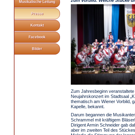
zum Vorbild. Welche Stücke di
Musikalische Leitung
Presse
Kontakt
Facebook
Bilder
Zum Jahresbeginn veranstaltete d
Neujahrskonzert im Stadtsaal „Klö
thematisch am Wiener Vorbild, g
Kapelle, bekannt.
Darum begannen die Musikanten 
Schrammel mit kräftigem Bläser
Dirigent Armin Schneider gab da
aber im zweiten Teil des Stückes